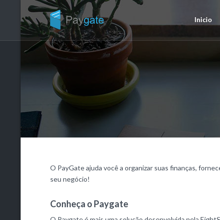
Inicio
O PayGate ajuda você a organizar suas finanças, forn
seu negócio!
Conheça o Paygate
O Paygate é mais uma solução desenvolvida pela Eight