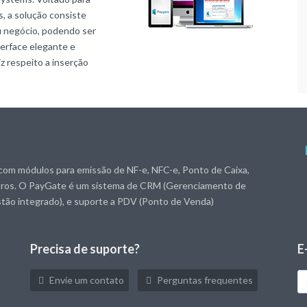
, a solução consiste
u negócio, podendo ser
erface elegante e
z respeito a inserção
com módulos para emissão de NF-e, NFC-e, Ponto de Caixa,
utros. O PayGate é um sistema de CRM (Gerenciamento de
stão integrado), e suporte a PDV (Ponto de Venda)
Precisa de suporte?
E
S
Envie um contato
Perguntas frequentes
e-
ma