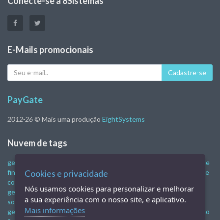
Conecte-se à 8Sistemas
E-Mails promocionais
Seu
Cadastre-se
e-
mail
PayGate
2012-26
© Mais uma produção
EightSystems
Nuvem de tags
gestão financeira
gestão empresarial
software de gestão
controle
financeiro empresarial
sistema de gestão empresarial
programa de
Cookies e privacidade
controle financeiro
software de gestão empresarial
sistemas de
Nós usamos cookies para personalizar e melhorar
gestão empresarial
software de gestão empresarial gratuito
a sua experiência com o nosso site, e aplicativo.
software de gestão financeira
gestão administrativa e financeira
Mais informações
gestão financeira empresarial
sistema de gestão financeira
gestão