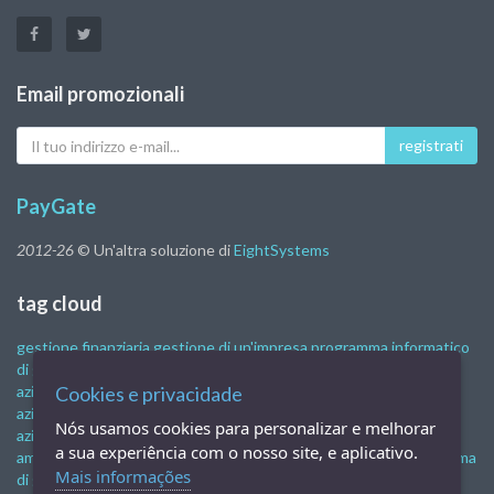
Email promozionali
Il
registrati
tuo
indirizzo
e-
PayGate
mail
2012-26
© Un'altra soluzione di
EightSystems
tag cloud
gestione finanziaria
gestione di un'impresa
programma informatico
di gestione
attività di controllo finanziario
sistema di gestione
aziendale
Cookies e privacidade
programma di controllo finanziario
software di gestione
aziendale
sistemi di gestione aziendale
software di gestione
Nós usamos cookies para personalizar e melhorar
aziendale gratuito
software di gestione finanziaria
gestione
a sua experiência com o nosso site, e aplicativo.
amministrativa e finanziaria
la gestione finanziaria aziendale
sistema
Mais informações
di gestione finanziaria
gestione finanziaria on-line
programma di