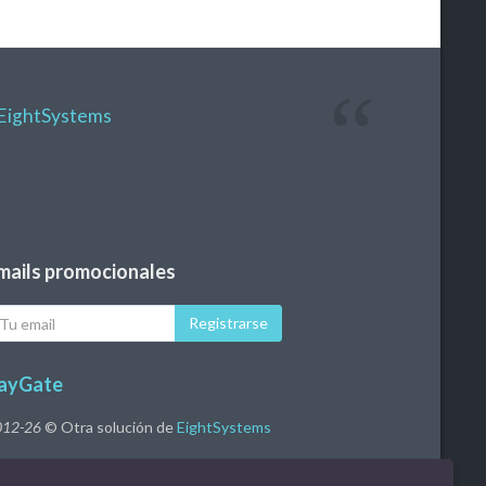
EightSystems
mails promocionales
u
Registrarse
ail
ayGate
012-26
© Otra solución de
EightSystems