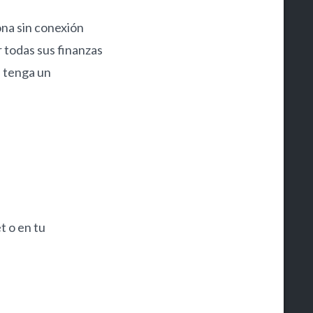
na sin conexión
r todas sus finanzas
e tenga un
t o en tu