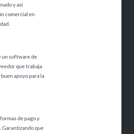
nado y así
ión comercial en
idad.
ue un software de
veedor que trabaja
n buen apoyo para la
, formas de pago y
s. Garantizando que