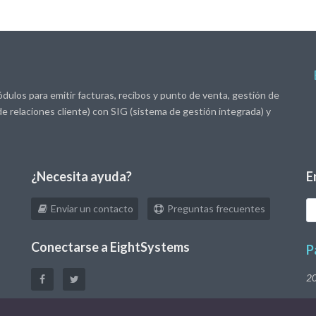
dulos para emitir facturas, recibos y punto de venta, gestión de
e relaciones cliente) con SIG (sistema de gestión integrada) y
¿Necesita ayuda?
E
T
Enviar un contacto
Preguntas frecuentes
eM
Conectarse a EightSystems
P
2