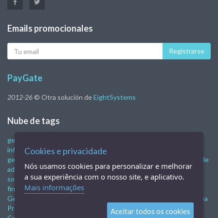
Emails promocionales
Tu
Registrarse
eMail
PayGate
2012-26
© Otra solución de
EightSystems
Nube de tags
gestión financiera
Sistema de gestión de la empresa.
programa
informático de gestión
Cookies e privacidade
control financiero empresarial
Sistema de
gestión de la empresa.
Programa de control financiero
software de
Nós usamos cookies para personalizar e melhorar
administración empresarial
sistemas de gestión empresarial
a sua experiência com o nosso site, e aplicativo.
software de gestión de negocios gratis
software de gestión
Mais informações
financiera
Gestión administrativa y financiera
Gestión financiera
Gestión financiera
Gestión financiera
Programa de ventas en línea
Programa de venta móvil
Sistema de venta
TIENDA EN LÍNEA
Aceitar todos os cookies
Comercio electrónico
nfe
nfce
software de pub
Restaurante