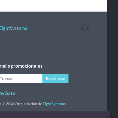
EightSystems
mails promocionales
u
Registrarse
ail
ayGate
012-26
© Otra solución de
EightSystems