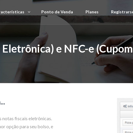
acterísticas
Ponto de Venda
Planes
Registrars
 Eletrônica) e NFC-e (Cupom 
..
notas fiscais eletrônicas.
or opção para seu bolso, e