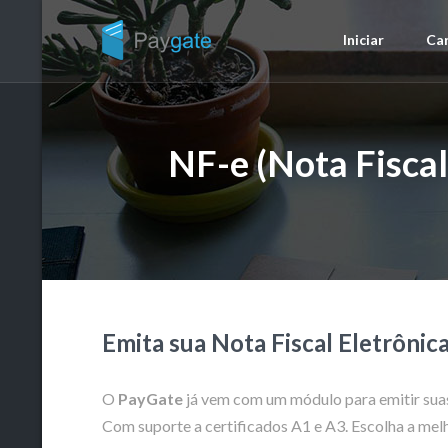
Iniciar
Car
NF-e (Nota Fiscal
Emita sua Nota Fiscal Eletrônica.
O
PayGate
já vem com um módulo para emitir suas 
Com suporte a certificados A1 e A3. Escolha a melh