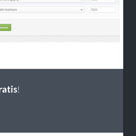
atis
!