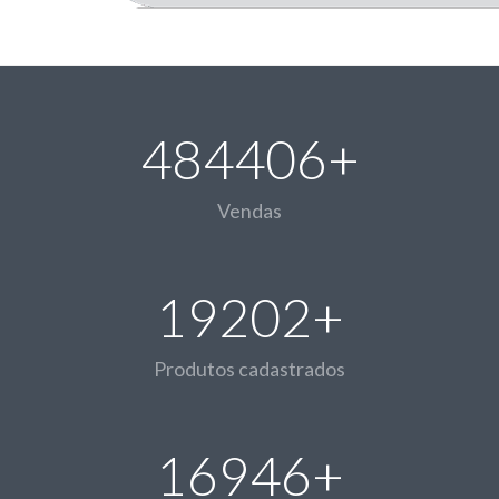
484406+
Vendas
19202+
Produtos cadastrados
16946+