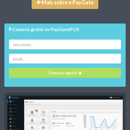
Mais sobre o PayGate
Comece grátis no PayGatePOS
Comece agora!