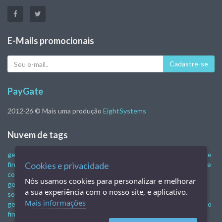
E-Mails promocionais
Seu
Cadastre-se
e-
mail
PayGate
2012-26
© Mais uma produção
EightSystems
Nuvem de tags
gestão financeira
gestão empresarial
software de gestão
controle
financeiro empresarial
Cookies e privacidade
sistema de gestão empresarial
programa de
controle financeiro
software de gestão empresarial
sistemas de
Nós usamos cookies para personalizar e melhorar
gestão empresarial
software de gestão empresarial gratuito
a sua experiência com o nosso site, e aplicativo.
software de gestão financeira
gestão administrativa e financeira
Mais informações
gestão financeira empresarial
sistema de gestão financeira
gestão
financeira online
programa de vendas online
programa de vendas