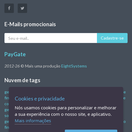
E-Mails promocionais
Seu
Cadastre-se
e-
mail
PayGate
2012-26
© Mais uma produção
EightSystems
Nuvem de tags
gestão financeira
gestão empresarial
software de gestão
controle
financeiro empresarial
Cookies e privacidade
sistema de gestão empresarial
programa de
controle financeiro
software de gestão empresarial
sistemas de
Nós usamos cookies para personalizar e melhorar
gestão empresarial
software de gestão empresarial gratuito
a sua experiência com o nosso site, e aplicativo.
software de gestão financeira
gestão administrativa e financeira
Mais informações
gestão financeira empresarial
sistema de gestão financeira
gestão
financeira online
programa de vendas online
programa de vendas