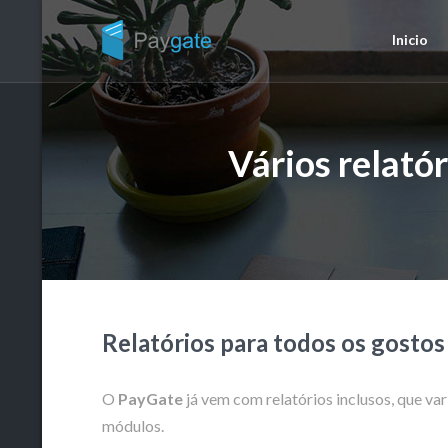
Inicio
Vários relató
Relatórios para todos os gostos
O
PayGate
já vem com relatórios inclusos, que v
módulos.