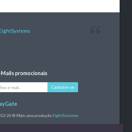
EightSystems
-Mails promocionais
eu
Cadastre-se
il
ayGate
012-26
© Mais uma produção
EightSystems