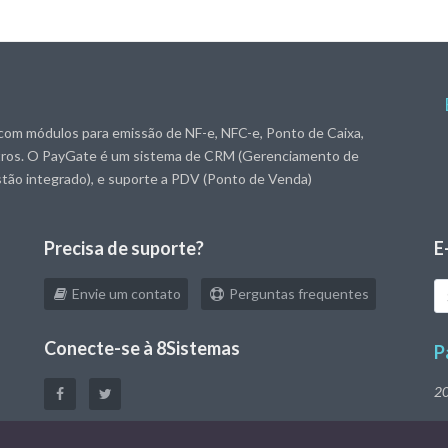
com módulos para emissão de NF-e, NFC-e, Ponto de Caixa,
utros. O PayGate é um sistema de CRM (Gerenciamento de
stão integrado), e suporte a PDV (Ponto de Venda)
Precisa de suporte?
E
S
Envie um contato
Perguntas frequentes
e-
ma
Conecte-se à 8Sistemas
P
2